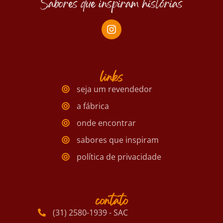
Sabores que inspiram histórias
links
seja um revendedor
a fábrica
onde encontrar
sabores que inspiram
política de privacidade
contato
(31) 2580-1939 - SAC