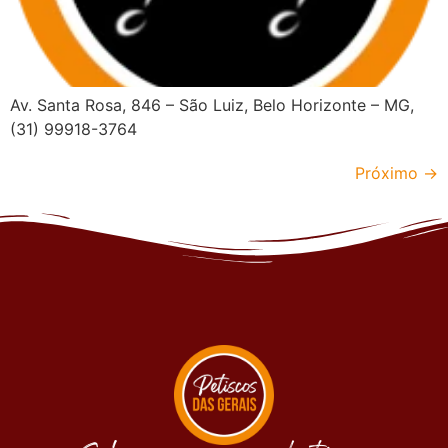
Av. Santa Rosa, 846 – São Luiz, Belo Horizonte – MG,
(31) 99918-3764
Próximo
→