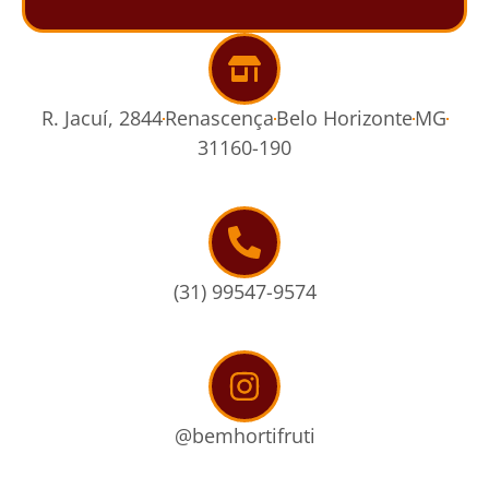
R. Jacuí, 2844
Renascença
Belo Horizonte
MG
31160-190
(31) 99547-9574
@bemhortifruti