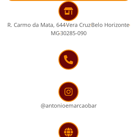
R. Carmo da Mata, 644
Vera Cruz
Belo Horizonte
MG
30285-090
@antonioemarcaobar